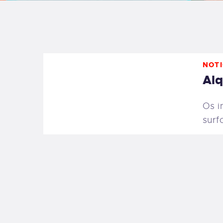
B
F
NOTI
C
Alq
Os i
surf
T
S
W
P