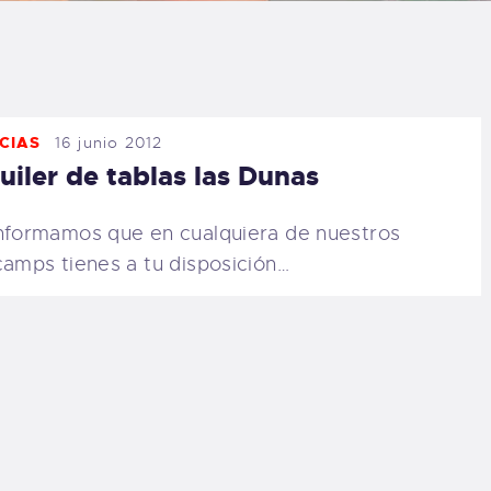
LOG
AQ
CIAS
16 junio 2012
ONTACTO
uiler de tablas las Dunas
CARRITO
nformamos que en cualquiera de nuestros
camps tienes a tu disposición…
IENDA FAMILY
URFERS
EBCAM SALINAS
EDIDOS