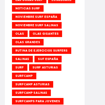
NOTICIAS SURF
NOVIEMBRE SURF ESPAÑA
NOVIEMBRE SURF SALINAS
OLAS
OLAS GIGANTES
OLAS GRANDES
RUTINA DE EJERCICIOS SURFERS
SALINAS
SUF ESPAÑA
SURF
SURF ASTURIAS
SURFCAMP
SURFCAMP ASTURIAS
SURFCAMP SALINAS
SURFCAMPS PARA JOVENES