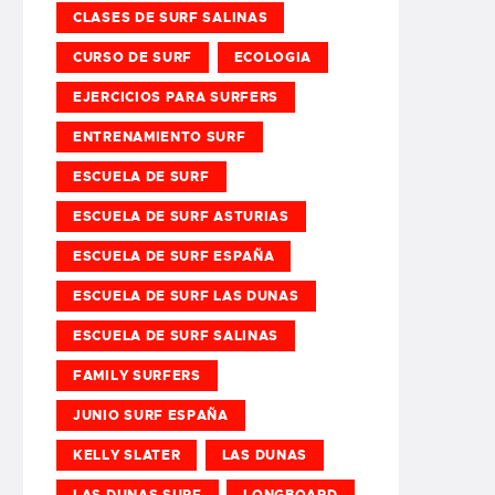
CLASES DE SURF SALINAS
CURSO DE SURF
ECOLOGIA
EJERCICIOS PARA SURFERS
ENTRENAMIENTO SURF
ESCUELA DE SURF
ESCUELA DE SURF ASTURIAS
ESCUELA DE SURF ESPAÑA
ESCUELA DE SURF LAS DUNAS
ESCUELA DE SURF SALINAS
FAMILY SURFERS
JUNIO SURF ESPAÑA
KELLY SLATER
LAS DUNAS
LAS DUNAS SURF
LONGBOARD