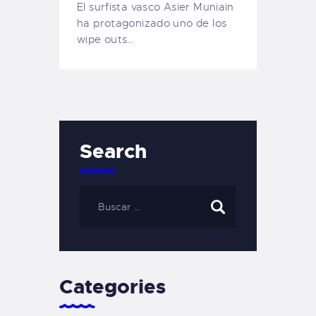
El surfista vasco Asier Muniain
ha protagonizado uno de los
wipe outs…
Search
Categories