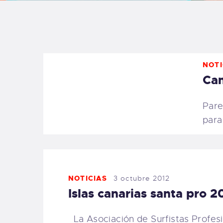
B
F
NOTI
C
Cam
Pare
para
T
S
NOTICIAS
3 octubre 2012
W
Islas canarias santa pro 2
P
La Asociación de Surfistas Profesi