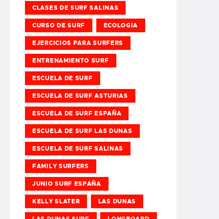
CLASES DE SURF SALINAS
CURSO DE SURF
ECOLOGIA
EJERCICIOS PARA SURFERS
ENTRENAMIENTO SURF
ESCUELA DE SURF
ESCUELA DE SURF ASTURIAS
ESCUELA DE SURF ESPAÑA
ESCUELA DE SURF LAS DUNAS
ESCUELA DE SURF SALINAS
FAMILY SURFERS
JUNIO SURF ESPAÑA
KELLY SLATER
LAS DUNAS
LAS DUNAS SURF
LONGBOARD