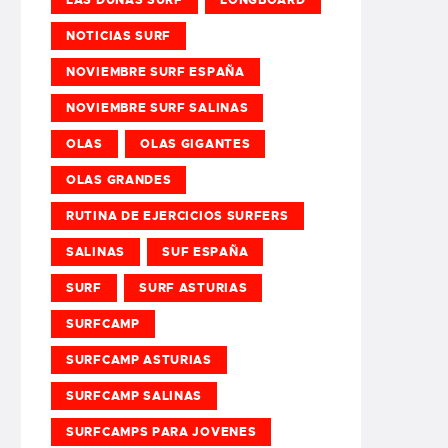
NOTICIAS SURF
NOVIEMBRE SURF ESPAÑA
NOVIEMBRE SURF SALINAS
OLAS
OLAS GIGANTES
OLAS GRANDES
RUTINA DE EJERCICIOS SURFERS
SALINAS
SUF ESPAÑA
SURF
SURF ASTURIAS
SURFCAMP
SURFCAMP ASTURIAS
SURFCAMP SALINAS
SURFCAMPS PARA JOVENES