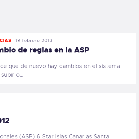
LOG
AQ
CIAS
19 febrero 2013
ONTACTO
bio de reglas en la ASP
CARRITO
ce que de nuevo hay cambios en el sistema
 subir o…
IENDA FAMILY
URFERS
EBCAM SALINAS
012
EDIDOS
onales (ASP) 6-Star Islas Canarias Santa