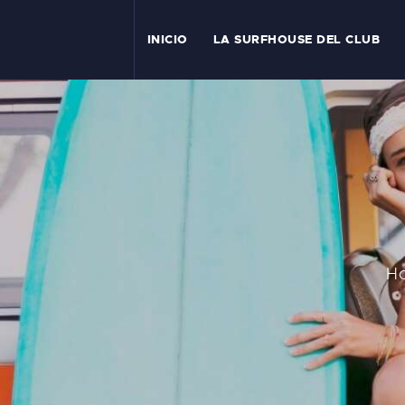
I
INICIO
LA SURFHOUSE DEL CLUB
T
L
C
S
C
H
E
A