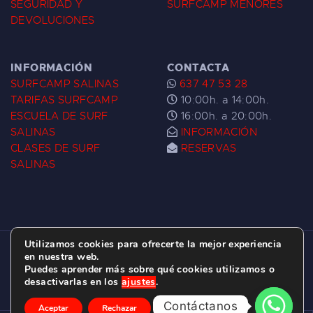
SEGURIDAD Y
SURFCAMP MENORES
DEVOLUCIONES
INFORMACIÓN
CONTACTA
SURFCAMP SALINAS
637 47 53 28
TARIFAS SURFCAMP
10:00h. a 14:00h.
ESCUELA DE SURF
16:00h. a 20:00h.
SALINAS
INFORMACIÓN
CLASES DE SURF
RESERVAS
SALINAS
Utilizamos cookies para ofrecerte la mejor experiencia
ESCUELA DE SURF LAS DUNAS ©
2026.
en nuestra web.
Puedes aprender más sobre qué cookies utilizamos o
C/ BERNARDO ÁLVAREZ GALAN 1, SALINAS
desactivarlas en los
ajustes
.
(ASTURIAS)
Contáctanos
Aceptar
Rechazar
Ajustes