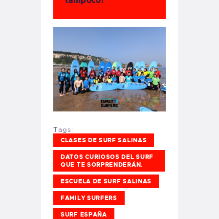
tampoco!
Tags:
CLASES DE SURF SALINAS
DATOS CURIOSOS DEL SURF
QUE TE SORPRENDERÁN.
ESCUELA DE SURF SALINAS
FAMILY SURFERS
SURF ESPAÑA