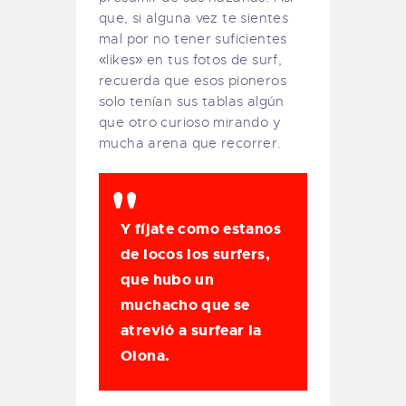
que, si alguna vez te sientes
mal por no tener suficientes
«likes» en tus fotos de surf,
recuerda que esos pioneros
solo tenían sus tablas algún
que otro curioso mirando y
mucha arena que recorrer.
Y fíjate como estanos
de locos los surfers,
que hubo un
muchacho que se
atrevió a surfear la
Olona.