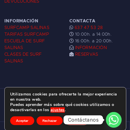
DEVOLUCIONES
INFORMACIÓN
CONTACTA
SURFCAMP SALINAS
637 47 53 28
TARIFAS SURFCAMP
10:00h. a 14:00h.
ESCUELA DE SURF
16:00h. a 20:00h.
SALINAS
INFORMACIÓN
CLASES DE SURF
RESERVAS
SALINAS
Utilizamos cookies para ofrecerte la mejor experiencia
ESCUELA DE SURF LAS DUNAS ©
2026.
en nuestra web.
Puedes aprender más sobre qué cookies utilizamos o
C/ BERNARDO ÁLVAREZ GALAN 1, SALINAS
desactivarlas en los
ajustes
.
(ASTURIAS)
Contáctanos
Aceptar
Rechazar
Ajustes