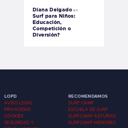
Diana Delgado
en
Surf para Niños:
Educación,
Competición o
Diversión?
LOPD
RECOMENDAMOS
AVISO LEGAL
SURF CAMP
PRIVACIDAD
ESCUELA DE SURF
COOKIES
SURFCAMP ASTURIAS
SEGURIDAD Y
SURFCAMP MENORES