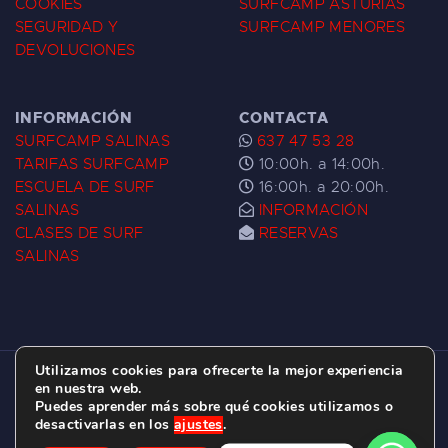
COOKIES
SURFCAMP ASTURIAS
SEGURIDAD Y
SURFCAMP MENORES
DEVOLUCIONES
INFORMACIÓN
CONTACTA
SURFCAMP SALINAS
637 47 53 28
TARIFAS SURFCAMP
10:00h. a 14:00h.
ESCUELA DE SURF
16:00h. a 20:00h.
SALINAS
INFORMACIÓN
CLASES DE SURF
RESERVAS
SALINAS
Utilizamos cookies para ofrecerte la mejor experiencia
ESCUELA DE SURF LAS DUNAS ©
2026.
en nuestra web.
Puedes aprender más sobre qué cookies utilizamos o
C/ BERNARDO ÁLVAREZ GALAN 1, SALINAS
desactivarlas en los
ajustes
.
(ASTURIAS)