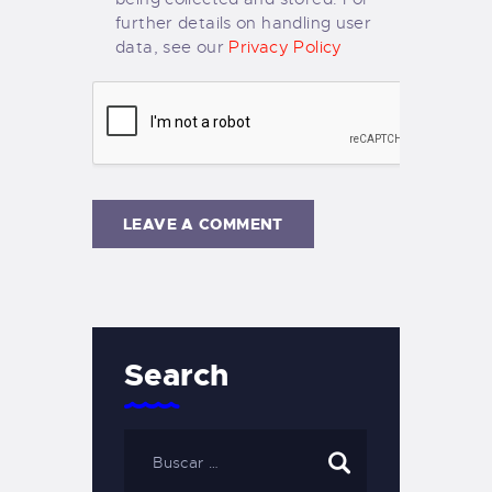
further details on handling user
data, see our
Privacy Policy
Search