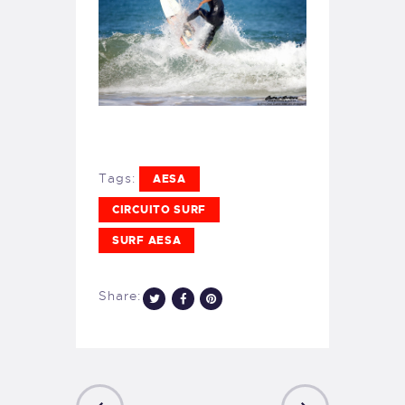
Tags:
AESA
CIRCUITO SURF
SURF AESA
Share: