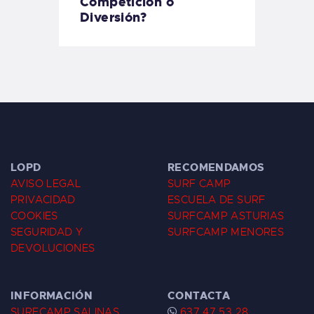
Competición o
Diversión?
LOPD
RECOMENDAMOS
AVISO LEGAL
SURF CAMP
PRIVACIDAD
ESCUELA DE SURF
COOKIES
SURFCAMP ASTURIAS
SEGURIDAD Y
SURFCAMP MENORES
DEVOLUCIONES
INFORMACIÓN
CONTACTA
SURFCAMP SALINAS
637 47 53 28