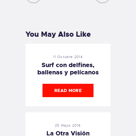
PREVIOUS
NEXT
POST
POST
You May Also Like
11 Octubre 2014
Surf con delfines,
ballenas y pelícanos
READ MORE
25 Mayo 2016
La Otra Visión