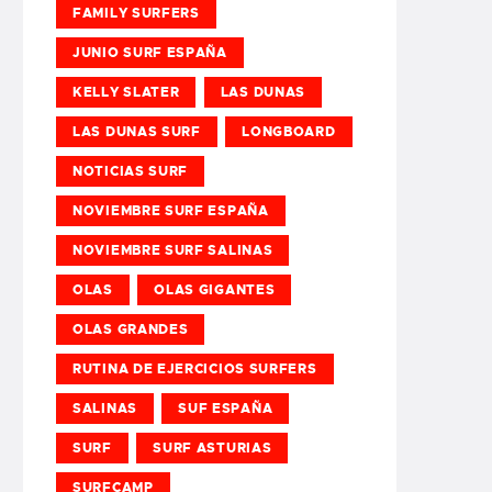
FAMILY SURFERS
JUNIO SURF ESPAÑA
KELLY SLATER
LAS DUNAS
LAS DUNAS SURF
LONGBOARD
NOTICIAS SURF
NOVIEMBRE SURF ESPAÑA
NOVIEMBRE SURF SALINAS
OLAS
OLAS GIGANTES
OLAS GRANDES
RUTINA DE EJERCICIOS SURFERS
SALINAS
SUF ESPAÑA
SURF
SURF ASTURIAS
SURFCAMP