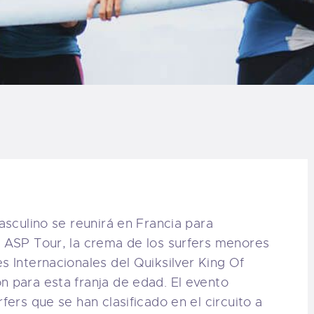
LOG
AQ
ONTACTO
CARRITO
IENDA FAMILY
URFERS
masculino se reunirá en Francia para
l ASP Tour, la crema de los surfers menores
EBCAM SALINAS
s Internacionales del Quiksilver King Of
n para esta franja de edad. El evento
EDIDOS
fers que se han clasificado en el circuito a