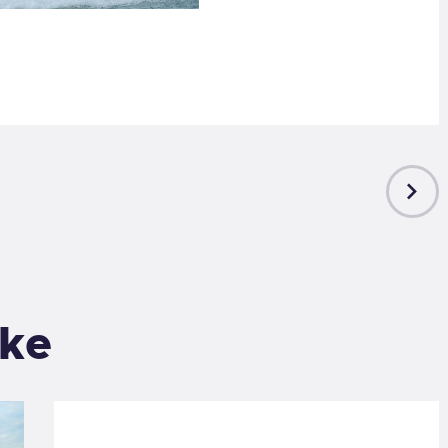
NEXT
POST
ike