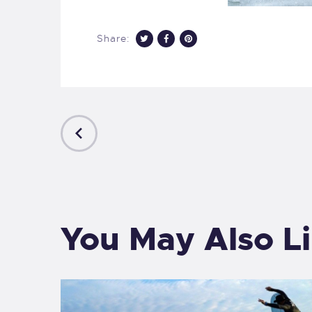
Share:
PREVIOUS
POST
You May Also L