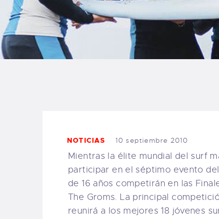
B
F
C
T
NOTICIAS
10 septiembre 2010
S
Mientras la élite mundial del surf 
participar en el séptimo evento de
W
de 16 años competirán en las Finale
The Groms. La principal competició
P
reunirá a los mejores 18 jóvenes sur