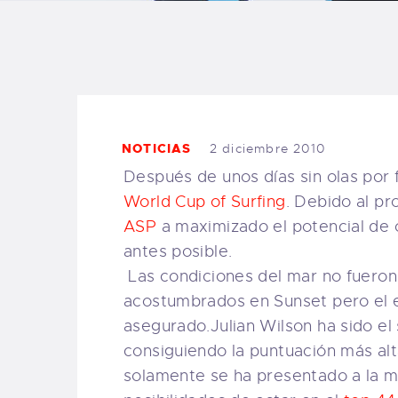
B
F
C
NOTICIAS
2 diciembre 2010
Después de unos días sin olas por 
World Cup of Surfing
. Debido al pr
T
ASP
a maximizado el potencial de o
antes posible.
S
Las condiciones del mar no fueron 
acostumbrados en Sunset pero el
W
asegurado.Julian Wilson ha sido el
consiguiendo la puntuación más alt
P
solamente se ha presentado a la m