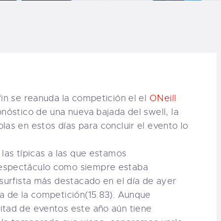
LOG
AQ
ONTACTO
CARRITO
fin se reanuda la competición el el
O´Neill
onóstico de una nueva bajada del swell, la
IENDA FAMILY
las en estos días para concluir el evento lo
URFERS
las típicas a las que estamos
 espectáculo como siempre estaba
EBCAM SALINAS
 surfista más destacado en el día de ayer
a de la competición(15.83). Aunque
EDIDOS
itad de eventos este año aún tiene