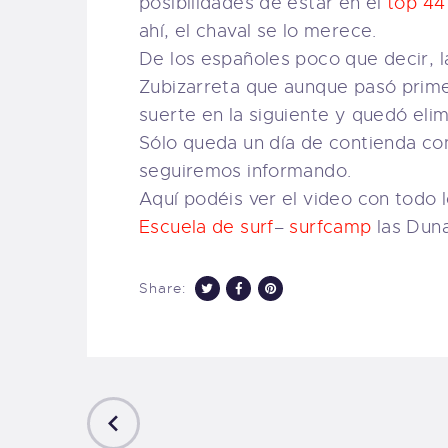
posibilidades de estar en el
top 44
ahí, el chaval se lo merece.
De los españoles poco que decir, l
Zubizarreta que aunque pasó prime
suerte en la siguiente y quedó eli
Sólo queda un día de contienda con
seguiremos informando.
Aquí podéis ver el video con todo 
Escuela de surf
–
surfcamp
las Duna
Share:
PREVIOUS
POST