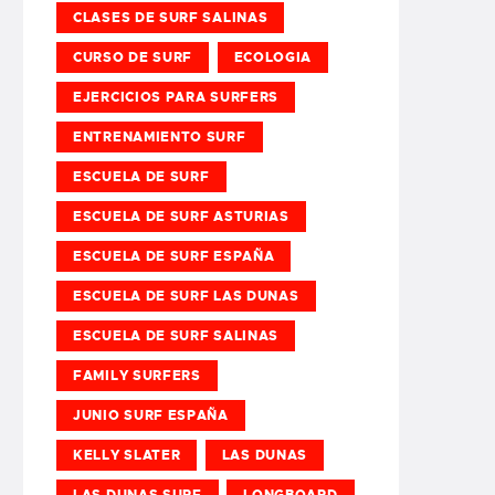
CLASES DE SURF SALINAS
CURSO DE SURF
ECOLOGIA
EJERCICIOS PARA SURFERS
ENTRENAMIENTO SURF
ESCUELA DE SURF
ESCUELA DE SURF ASTURIAS
ESCUELA DE SURF ESPAÑA
ESCUELA DE SURF LAS DUNAS
ESCUELA DE SURF SALINAS
FAMILY SURFERS
JUNIO SURF ESPAÑA
KELLY SLATER
LAS DUNAS
LAS DUNAS SURF
LONGBOARD