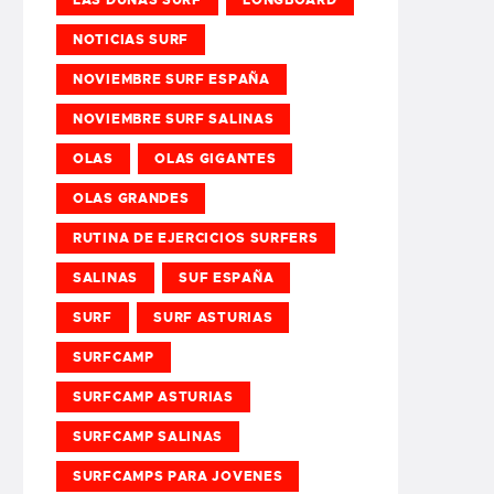
NOTICIAS SURF
NOVIEMBRE SURF ESPAÑA
NOVIEMBRE SURF SALINAS
OLAS
OLAS GIGANTES
OLAS GRANDES
RUTINA DE EJERCICIOS SURFERS
SALINAS
SUF ESPAÑA
SURF
SURF ASTURIAS
SURFCAMP
SURFCAMP ASTURIAS
SURFCAMP SALINAS
SURFCAMPS PARA JOVENES