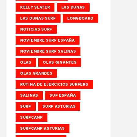
KELLY SLATER
LAS DUNAS
LAS DUNAS SURF
LONGBOARD
NOTICIAS SURF
NOVIEMBRE SURF ESPAÑA
NOVIEMBRE SURF SALINAS
OLAS
OLAS GIGANTES
OLAS GRANDES
RUTINA DE EJERCICIOS SURFERS
SALINAS
SUF ESPAÑA
SURF
SURF ASTURIAS
SURFCAMP
SURFCAMP ASTURIAS