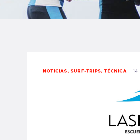
B
F
C
NOTICIAS
,
SURF-TRIPS
,
TÉCNICA
14
T
S
W
P