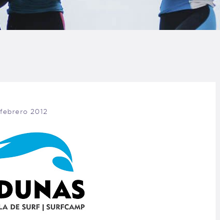
LOG
AQ
ONTACTO
CARRITO
 febrero 2012
IENDA FAMILY
URFERS
EBCAM SALINAS
EDIDOS