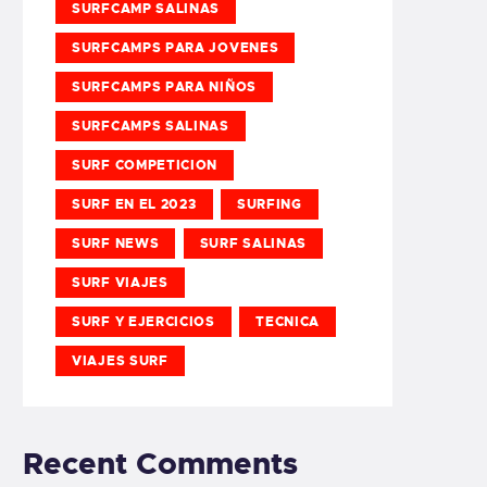
SURFCAMP SALINAS
SURFCAMPS PARA JOVENES
SURFCAMPS PARA NIÑOS
SURFCAMPS SALINAS
SURF COMPETICION
SURF EN EL 2023
SURFING
SURF NEWS
SURF SALINAS
SURF VIAJES
SURF Y EJERCICIOS
TECNICA
VIAJES SURF
Recent Comments