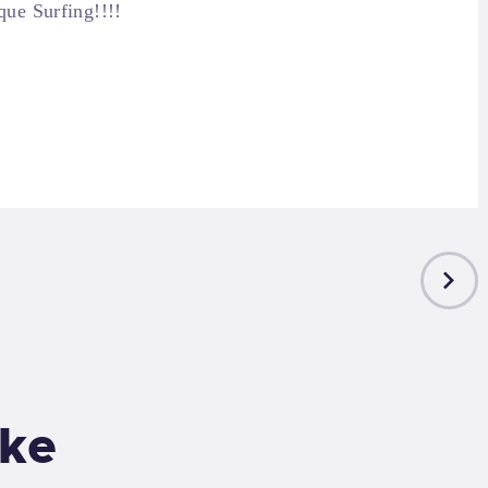
ue Surfing!!!!
NEXT
POST
ike