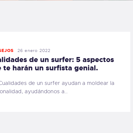
LOG
AQ
ONTACTO
SEJOS
26 enero 2022
lidades de un surfer: 5 aspectos
CARRITO
 te harán un surfista genial.
IENDA FAMILY
Cualidades de un surfer ayudan a moldear la
onalidad, ayudándonos a…
URFERS
EBCAM SALINAS
EDIDOS