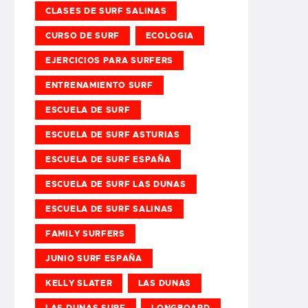
CLASES DE SURF SALINAS
CURSO DE SURF
ECOLOGIA
EJERCICIOS PARA SURFERS
ENTRENAMIENTO SURF
ESCUELA DE SURF
ESCUELA DE SURF ASTURIAS
ESCUELA DE SURF ESPAÑA
ESCUELA DE SURF LAS DUNAS
ESCUELA DE SURF SALINAS
FAMILY SURFERS
JUNIO SURF ESPAÑA
KELLY SLATER
LAS DUNAS
LAS DUNAS SURF
LONGBOARD