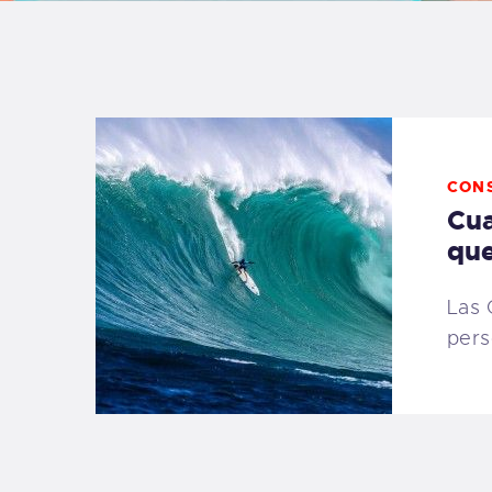
B
F
C
CON
Cua
que
T
Las 
pers
S
W
P