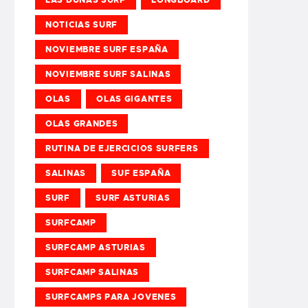
NOTICIAS SURF
NOVIEMBRE SURF ESPAÑA
NOVIEMBRE SURF SALINAS
OLAS
OLAS GIGANTES
OLAS GRANDES
RUTINA DE EJERCICIOS SURFERS
SALINAS
SUF ESPAÑA
SURF
SURF ASTURIAS
SURFCAMP
SURFCAMP ASTURIAS
SURFCAMP SALINAS
SURFCAMPS PARA JOVENES