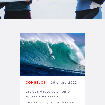
TIENDA FAMILY SURFERS
WEBCAM SALINAS
PEDIDOS
CONSEJOS
26 enero 2022
Las Cualidades de un surfer
ayudan a moldear la
personalidad, ayudándonos a