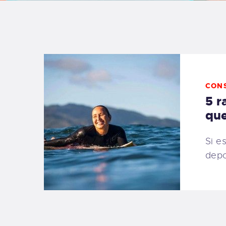
B
F
C
CON
5 r
que
T
Si e
depo
S
W
P