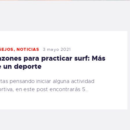
LOG
AQ
ONTACTO
SEJOS
,
NOTICIAS
3 mayo 2021
azones para practicar surf: Más
CARRITO
 un deporte
IENDA FAMILY
stas pensando iniciar alguna actividad
rtiva, en este post encontrarás 5…
URFERS
EBCAM SALINAS
EDIDOS