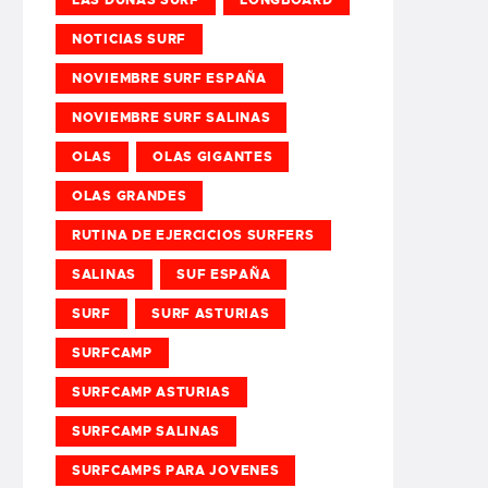
NOTICIAS SURF
NOVIEMBRE SURF ESPAÑA
NOVIEMBRE SURF SALINAS
OLAS
OLAS GIGANTES
OLAS GRANDES
RUTINA DE EJERCICIOS SURFERS
SALINAS
SUF ESPAÑA
SURF
SURF ASTURIAS
SURFCAMP
SURFCAMP ASTURIAS
SURFCAMP SALINAS
SURFCAMPS PARA JOVENES