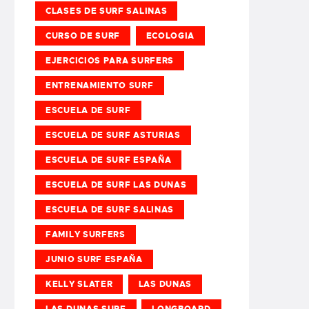
CLASES DE SURF SALINAS
CURSO DE SURF
ECOLOGIA
EJERCICIOS PARA SURFERS
ENTRENAMIENTO SURF
ESCUELA DE SURF
ESCUELA DE SURF ASTURIAS
ESCUELA DE SURF ESPAÑA
ESCUELA DE SURF LAS DUNAS
ESCUELA DE SURF SALINAS
FAMILY SURFERS
JUNIO SURF ESPAÑA
KELLY SLATER
LAS DUNAS
LAS DUNAS SURF
LONGBOARD