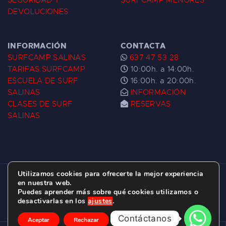
SEGURIDAD Y
SURFCAMP MENORES
DEVOLUCIONES
INFORMACIÓN
CONTACTA
SURFCAMP SALINAS
637 47 53 28
TARIFAS SURFCAMP
10:00h. a 14:00h.
ESCUELA DE SURF
16:00h. a 20:00h.
SALINAS
INFORMACIÓN
CLASES DE SURF
RESERVAS
SALINAS
Utilizamos cookies para ofrecerte la mejor experiencia
ESCUELA DE SURF LAS DUNAS ©
2026.
en nuestra web.
Puedes aprender más sobre qué cookies utilizamos o
C/ BERNARDO ÁLVAREZ GALAN 1, SALINAS
desactivarlas en los
ajustes
.
(ASTURIAS)
Contáctanos
Aceptar
Rechazar
Ajustes