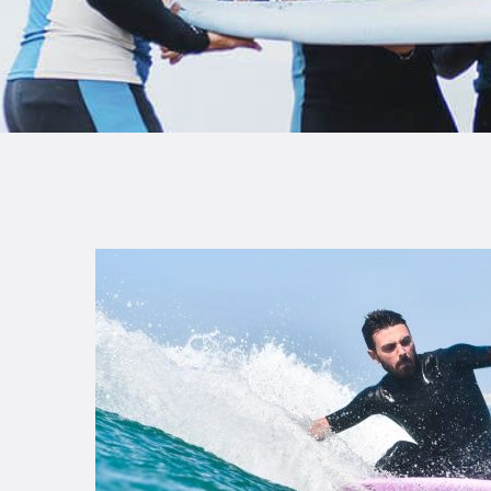
B
F
C
T
S
W
P