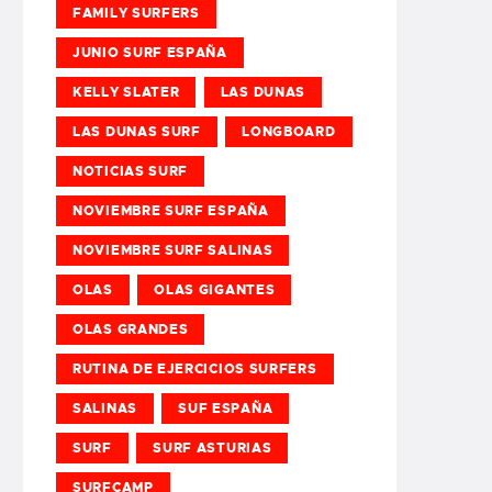
FAMILY SURFERS
JUNIO SURF ESPAÑA
KELLY SLATER
LAS DUNAS
LAS DUNAS SURF
LONGBOARD
NOTICIAS SURF
NOVIEMBRE SURF ESPAÑA
NOVIEMBRE SURF SALINAS
OLAS
OLAS GIGANTES
OLAS GRANDES
RUTINA DE EJERCICIOS SURFERS
SALINAS
SUF ESPAÑA
SURF
SURF ASTURIAS
SURFCAMP