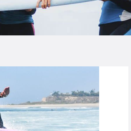
LOG
AQ
ONTACTO
CARRITO
IENDA FAMILY
URFERS
EBCAM SALINAS
EDIDOS