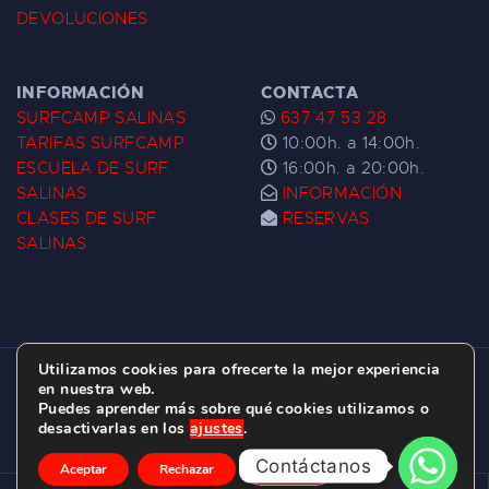
DEVOLUCIONES
INFORMACIÓN
CONTACTA
SURFCAMP SALINAS
637 47 53 28
TARIFAS SURFCAMP
10:00h. a 14:00h.
ESCUELA DE SURF
16:00h. a 20:00h.
SALINAS
INFORMACIÓN
CLASES DE SURF
RESERVAS
SALINAS
Utilizamos cookies para ofrecerte la mejor experiencia
ESCUELA DE SURF LAS DUNAS ©
2026.
en nuestra web.
Puedes aprender más sobre qué cookies utilizamos o
C/ BERNARDO ÁLVAREZ GALAN 1, SALINAS
desactivarlas en los
ajustes
.
(ASTURIAS)
Contáctanos
Aceptar
Rechazar
Ajustes