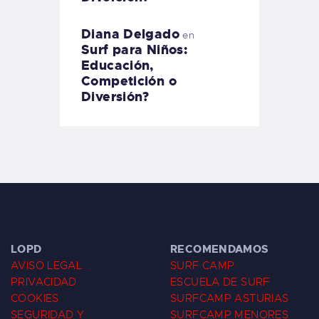
Diana Delgado
en
Surf para Niños:
Educación,
Competición o
Diversión?
LOPD
RECOMENDAMOS
AVISO LEGAL
SURF CAMP
PRIVACIDAD
ESCUELA DE SURF
COOKIES
SURFCAMP ASTURIAS
SEGURIDAD Y
SURFCAMP MENORES