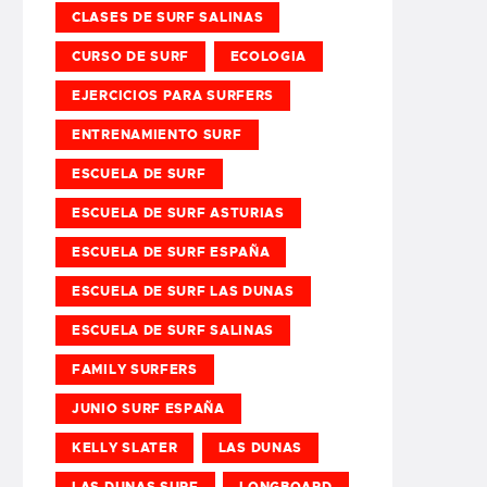
CLASES DE SURF SALINAS
CURSO DE SURF
ECOLOGIA
EJERCICIOS PARA SURFERS
ENTRENAMIENTO SURF
ESCUELA DE SURF
ESCUELA DE SURF ASTURIAS
ESCUELA DE SURF ESPAÑA
ESCUELA DE SURF LAS DUNAS
ESCUELA DE SURF SALINAS
FAMILY SURFERS
JUNIO SURF ESPAÑA
KELLY SLATER
LAS DUNAS
LAS DUNAS SURF
LONGBOARD