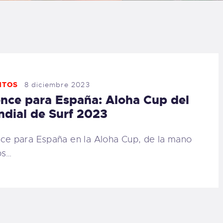
LOG
AQ
ONTACTO
NTOS
8 diciembre 2023
nce para España: Aloha Cup del
CARRITO
dial de Surf 2023
IENDA FAMILY
ce para España en la Aloha Cup, de la mano
os…
URFERS
EBCAM SALINAS
EDIDOS