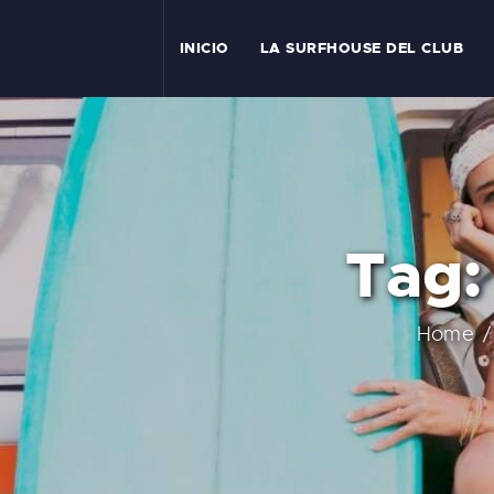
I
INICIO
LA SURFHOUSE DEL CLUB
T
L
C
Tag:
S
C
Home
E
A