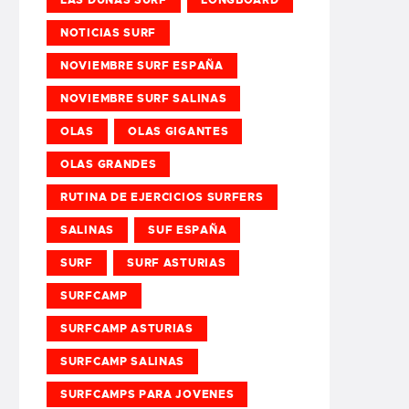
NOTICIAS SURF
NOVIEMBRE SURF ESPAÑA
NOVIEMBRE SURF SALINAS
OLAS
OLAS GIGANTES
OLAS GRANDES
RUTINA DE EJERCICIOS SURFERS
SALINAS
SUF ESPAÑA
SURF
SURF ASTURIAS
SURFCAMP
SURFCAMP ASTURIAS
SURFCAMP SALINAS
SURFCAMPS PARA JOVENES