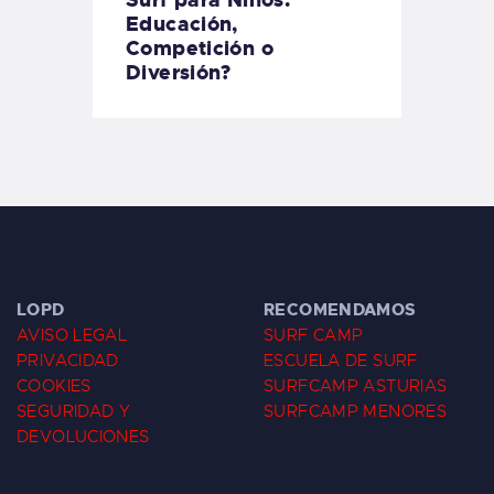
Surf para Niños:
Educación,
Competición o
Diversión?
LOPD
RECOMENDAMOS
AVISO LEGAL
SURF CAMP
PRIVACIDAD
ESCUELA DE SURF
COOKIES
SURFCAMP ASTURIAS
SEGURIDAD Y
SURFCAMP MENORES
DEVOLUCIONES