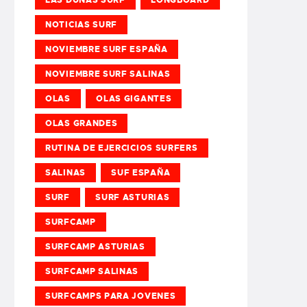
NOTICIAS SURF
NOVIEMBRE SURF ESPAÑA
NOVIEMBRE SURF SALINAS
OLAS
OLAS GIGANTES
OLAS GRANDES
RUTINA DE EJERCICIOS SURFERS
SALINAS
SUF ESPAÑA
SURF
SURF ASTURIAS
SURFCAMP
SURFCAMP ASTURIAS
SURFCAMP SALINAS
SURFCAMPS PARA JOVENES