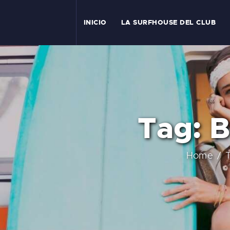
I
INICIO
LA SURFHOUSE DEL CLUB
T
L
C
Tag: 
S
C
Home
E
A