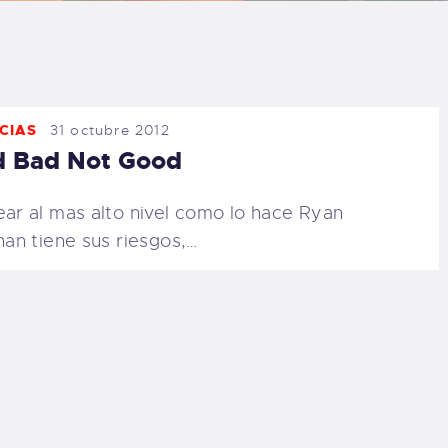
LOG
AQ
CIAS
31 octubre 2012
ONTACTO
d Bad Not Good
CARRITO
ear al mas alto nivel como lo hace Ryan
inan tiene sus riesgos,…
IENDA FAMILY
URFERS
EBCAM SALINAS
EDIDOS