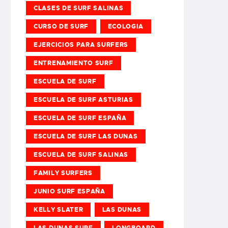
CLASES DE SURF SALINAS
CURSO DE SURF
ECOLOGIA
EJERCICIOS PARA SURFERS
ENTRENAMIENTO SURF
ESCUELA DE SURF
ESCUELA DE SURF ASTURIAS
ESCUELA DE SURF ESPAÑA
ESCUELA DE SURF LAS DUNAS
ESCUELA DE SURF SALINAS
FAMILY SURFERS
JUNIO SURF ESPAÑA
KELLY SLATER
LAS DUNAS
LAS DUNAS SURF
LONGBOARD