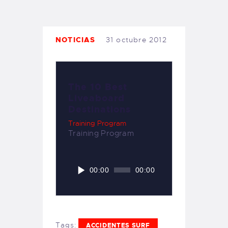
TIENDA FAMILY SURFERS
WEBCAM SALINAS
PEDIDOS
NOTICIAS
31 octubre 2012
The 10 Best
Liveaboard
Destinations
Training Program
Training Program
Reproductor
00:00
00:00
de
audio
Tags:
ACCIDENTES SURF