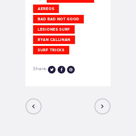
AEREOS
BAD BAD NOT GOOD
LESIONES SURF
RYAN CALLINAN
SURF TRICKS
Share:
PREVIOUS
NEXT
POST
POST