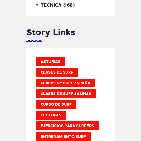
TÉCNICA
(168)
Story Links
ASTURIAS
CLASES DE SURF
CLASES DE SURF ESPAÑA
CLASES DE SURF SALINAS
CURSO DE SURF
ECOLOGIA
EJERCICIOS PARA SURFERS
ENTRENAMIENTO SURF