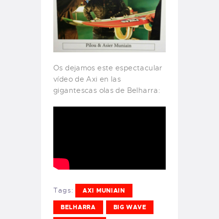
Os dejamos este espectacular
vídeo de Axi en las
gigantescas olas de Belharra:
Tags:
AXI MUNIAIN
BELHARRA
BIG WAVE