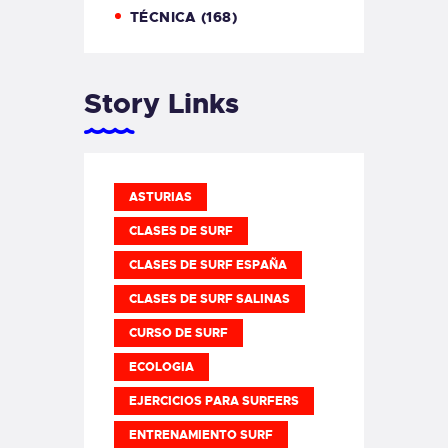
TÉCNICA
(168)
Story Links
ASTURIAS
CLASES DE SURF
CLASES DE SURF ESPAÑA
CLASES DE SURF SALINAS
CURSO DE SURF
ECOLOGIA
EJERCICIOS PARA SURFERS
ENTRENAMIENTO SURF