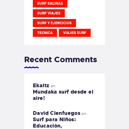
SURF SALINAS
SURF VIAJES
SURF Y EJERCICIOS
TECNICA
VIAJES SURF
Recent Comments
Ekaitz
en
Mundaka surf desde el
aire!
David Cienfuegos
en
Surf para Niños:
Educación,