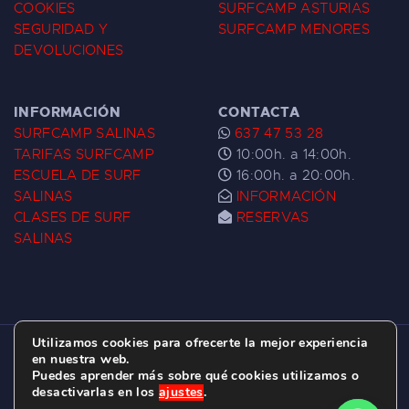
COOKIES
SURFCAMP ASTURIAS
SEGURIDAD Y
SURFCAMP MENORES
DEVOLUCIONES
INFORMACIÓN
CONTACTA
SURFCAMP SALINAS
637 47 53 28
TARIFAS SURFCAMP
10:00h. a 14:00h.
ESCUELA DE SURF
16:00h. a 20:00h.
SALINAS
INFORMACIÓN
CLASES DE SURF
RESERVAS
SALINAS
Utilizamos cookies para ofrecerte la mejor experiencia
ESCUELA DE SURF LAS DUNAS ©
2026.
en nuestra web.
Puedes aprender más sobre qué cookies utilizamos o
C/ BERNARDO ÁLVAREZ GALAN 1, SALINAS
desactivarlas en los
ajustes
.
(ASTURIAS)