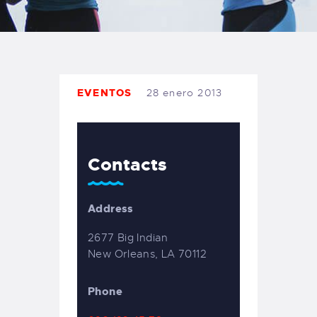
TIENDA FAMILY SURFERS
WEBCAM SALINAS
PEDIDOS
EVENTOS
28 enero 2013
Contacts
Address
2677 Big Indian
New Orleans, LA 70112
Phone