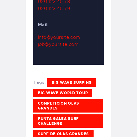
020 123 45 78
020 123 45 79
Mail
Info@yoursite.com
job@yoursite.com
Tags:
BIG WAVE SURFING
BIG WAVE WORLD TOUR
COMPETICION OLAS
GRANDES
PUNTA GALEA SURF
CHALLENGE
SURF DE OLAS GRANDES