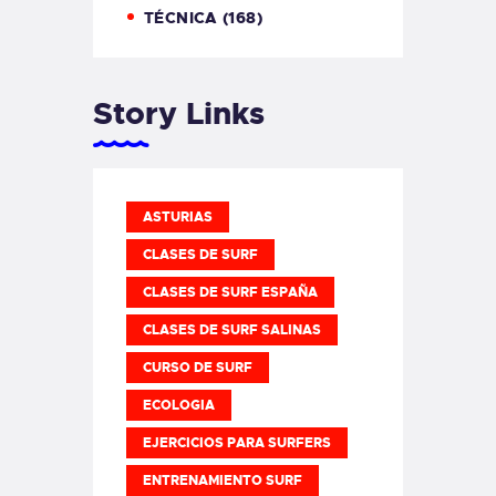
TÉCNICA
(168)
Story Links
ASTURIAS
CLASES DE SURF
CLASES DE SURF ESPAÑA
CLASES DE SURF SALINAS
CURSO DE SURF
ECOLOGIA
EJERCICIOS PARA SURFERS
ENTRENAMIENTO SURF