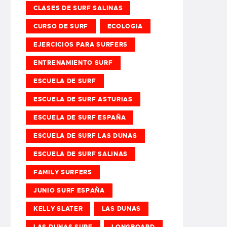
CLASES DE SURF SALINAS
CURSO DE SURF
ECOLOGIA
EJERCICIOS PARA SURFERS
ENTRENAMIENTO SURF
ESCUELA DE SURF
ESCUELA DE SURF ASTURIAS
ESCUELA DE SURF ESPAÑA
ESCUELA DE SURF LAS DUNAS
ESCUELA DE SURF SALINAS
FAMILY SURFERS
JUNIO SURF ESPAÑA
KELLY SLATER
LAS DUNAS
LAS DUNAS SURF
LONGBOARD