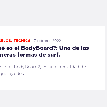
LOG
AQ
ONTACTO
SEJOS
,
TÉCNICA
7 febrero 2022
é es el BodyBoard?: Una de las
CARRITO
meras formas de surf.
IENDA FAMILY
 es el BodyBoard?, es una modalidad de
 que ayudo a…
URFERS
EBCAM SALINAS
EDIDOS