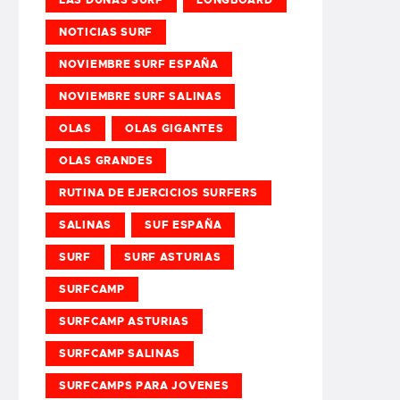
NOTICIAS SURF
NOVIEMBRE SURF ESPAÑA
NOVIEMBRE SURF SALINAS
OLAS
OLAS GIGANTES
OLAS GRANDES
RUTINA DE EJERCICIOS SURFERS
SALINAS
SUF ESPAÑA
SURF
SURF ASTURIAS
SURFCAMP
SURFCAMP ASTURIAS
SURFCAMP SALINAS
SURFCAMPS PARA JOVENES