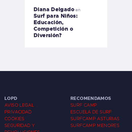
Diana Delgado
en
Surf para Niños:
Educación,
Competición o
Diversión?
LOPD
RECOMENDAMOS
AVISO LEGAL
SURF CAMP
PRIVACIDAD
ESCUELA DE SURF
COOKIES
SURFCAMP ASTURIAS
SEGURIDAD Y
SURFCAMP MENORES