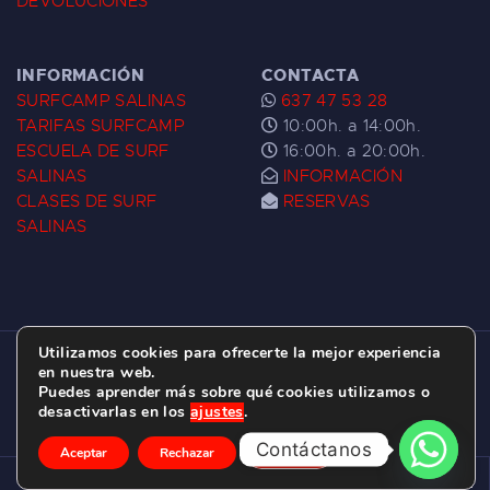
DEVOLUCIONES
INFORMACIÓN
CONTACTA
SURFCAMP SALINAS
637 47 53 28
TARIFAS SURFCAMP
10:00h. a 14:00h.
ESCUELA DE SURF
16:00h. a 20:00h.
SALINAS
INFORMACIÓN
CLASES DE SURF
RESERVAS
SALINAS
Utilizamos cookies para ofrecerte la mejor experiencia
ESCUELA DE SURF LAS DUNAS ©
2026.
en nuestra web.
Puedes aprender más sobre qué cookies utilizamos o
C/ BERNARDO ÁLVAREZ GALAN 1, SALINAS
desactivarlas en los
ajustes
.
(ASTURIAS)
Contáctanos
Aceptar
Rechazar
Ajustes