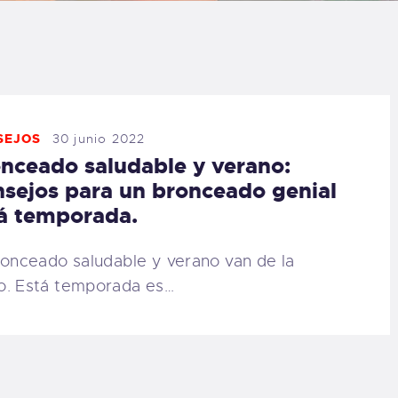
LOG
AQ
ONTACTO
SEJOS
30 junio 2022
nceado saludable y verano:
CARRITO
sejos para un bronceado genial
á temporada.
IENDA FAMILY
ronceado saludable y verano van de la
URFERS
. Está temporada es…
EBCAM SALINAS
EDIDOS