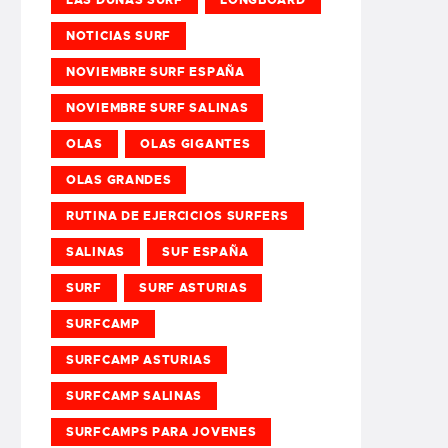
NOTICIAS SURF
NOVIEMBRE SURF ESPAÑA
NOVIEMBRE SURF SALINAS
OLAS
OLAS GIGANTES
OLAS GRANDES
RUTINA DE EJERCICIOS SURFERS
SALINAS
SUF ESPAÑA
SURF
SURF ASTURIAS
SURFCAMP
SURFCAMP ASTURIAS
SURFCAMP SALINAS
SURFCAMPS PARA JOVENES