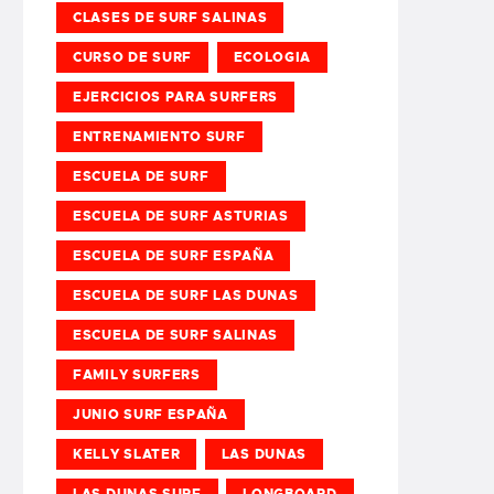
CLASES DE SURF SALINAS
CURSO DE SURF
ECOLOGIA
EJERCICIOS PARA SURFERS
ENTRENAMIENTO SURF
ESCUELA DE SURF
ESCUELA DE SURF ASTURIAS
ESCUELA DE SURF ESPAÑA
ESCUELA DE SURF LAS DUNAS
ESCUELA DE SURF SALINAS
FAMILY SURFERS
JUNIO SURF ESPAÑA
KELLY SLATER
LAS DUNAS
LAS DUNAS SURF
LONGBOARD