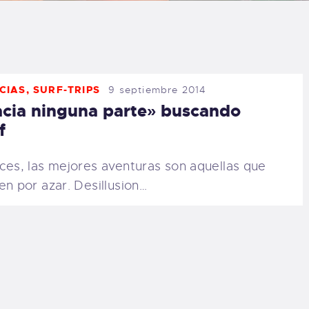
LOG
AQ
CIAS
,
SURF-TRIPS
9 septiembre 2014
ONTACTO
cia ninguna parte» buscando
f
CARRITO
ces, las mejores aventuras son aquellas que
IENDA FAMILY
en por azar. Desillusion…
URFERS
EBCAM SALINAS
EDIDOS