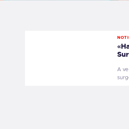
B
F
NOTI
C
«Ha
Sur
A ve
T
surg
S
W
P