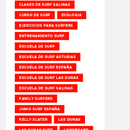
CLASES DE SURF SALINAS
CURSO DE SURF
ECOLOGIA
EJERCICIOS PARA SURFERS
ENTRENAMIENTO SURF
ESCUELA DE SURF
ESCUELA DE SURF ASTURIAS
ESCUELA DE SURF ESPAÑA
ESCUELA DE SURF LAS DUNAS
ESCUELA DE SURF SALINAS
FAMILY SURFERS
JUNIO SURF ESPAÑA
KELLY SLATER
LAS DUNAS
LAS DUNAS SURF
LONGBOARD