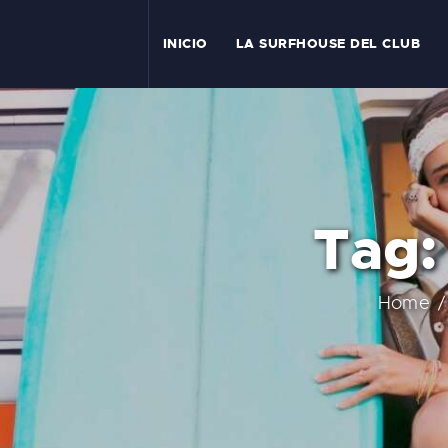
I
INICIO
LA SURFHOUSE DEL CLUB
T
L
C
Tag:
S
C
Home
E
A