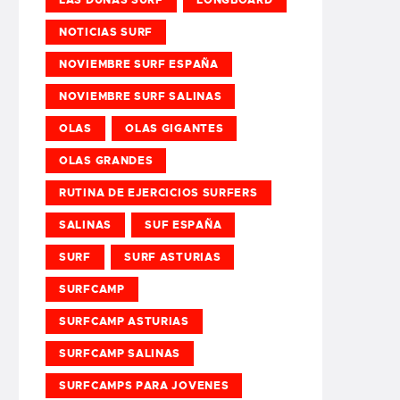
NOTICIAS SURF
NOVIEMBRE SURF ESPAÑA
NOVIEMBRE SURF SALINAS
OLAS
OLAS GIGANTES
OLAS GRANDES
RUTINA DE EJERCICIOS SURFERS
SALINAS
SUF ESPAÑA
SURF
SURF ASTURIAS
SURFCAMP
SURFCAMP ASTURIAS
SURFCAMP SALINAS
SURFCAMPS PARA JOVENES