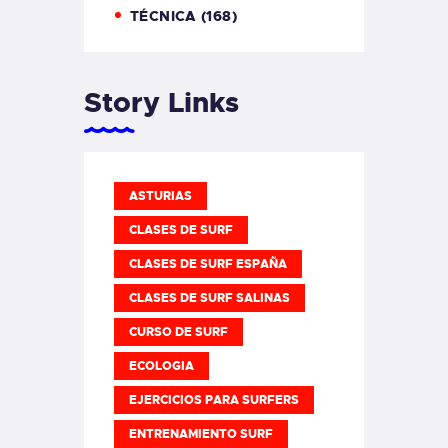
TÉCNICA
(168)
Story Links
ASTURIAS
CLASES DE SURF
CLASES DE SURF ESPAÑA
CLASES DE SURF SALINAS
CURSO DE SURF
ECOLOGIA
EJERCICIOS PARA SURFERS
ENTRENAMIENTO SURF