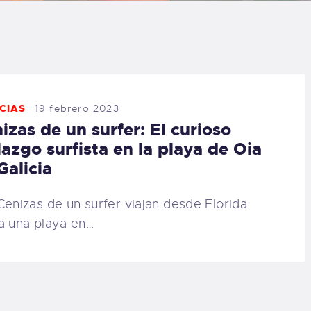
LOG
AQ
ONTACTO
CIAS
19 febrero 2023
izas de un surfer: El curioso
CARRITO
lazgo surfista en la playa de Oia
Galicia
IENDA FAMILY
Cenizas de un surfer viajan desde Florida
URFERS
a una playa en…
EBCAM SALINAS
EDIDOS