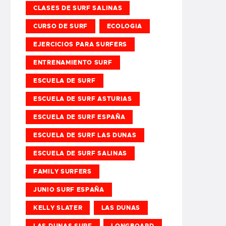
CLASES DE SURF SALINAS
CURSO DE SURF
ECOLOGIA
EJERCICIOS PARA SURFERS
ENTRENAMIENTO SURF
ESCUELA DE SURF
ESCUELA DE SURF ASTURIAS
ESCUELA DE SURF ESPAÑA
ESCUELA DE SURF LAS DUNAS
ESCUELA DE SURF SALINAS
FAMILY SURFERS
JUNIO SURF ESPAÑA
KELLY SLATER
LAS DUNAS
LAS DUNAS SURF
LONGBOARD