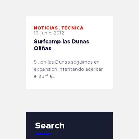
TIENDA FAMILY SURFERS
WEBCAM SALINAS
PEDIDOS
NOTICIAS
,
TÉCNICA
16 junio 2012
Surfcamp las Dunas
Oliñas
Si, en las Dunas seguimos en
expansión intentando acercar
el surf a…
Search