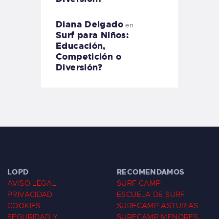
Diana Delgado
en
Surf para Niños:
Educación,
Competición o
Diversión?
LOPD
RECOMENDAMOS
AVISO LEGAL
SURF CAMP
PRIVACIDAD
ESCUELA DE SURF
COOKIES
SURFCAMP ASTURIAS
SEGURIDAD Y
SURFCAMP MENORES