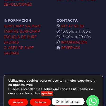
DEVOLUCIONES
INFORMACIÓN
CONTACTA
SURFCAMP SALINAS
637 47 53 28
TARIFAS SURFCAMP
10:00h. a 14:00h.
ESCUELA DE SURF
16:00h. a 20:00h.
SALINAS
INFORMACIÓN
CLASES DE SURF
RESERVAS
SALINAS
Utilizamos cookies para ofrecerte la mejor experiencia
ESCUELA DE SURF LAS DUNAS ©
2026.
en nuestra web.
Puedes aprender más sobre qué cookies utilizamos o
C/ BERNARDO ÁLVAREZ GALAN 1, SALINAS
desactivarlas en los
ajustes
.
(ASTURIAS)
Contáctanos
Aceptar
Rechazar
Ajustes