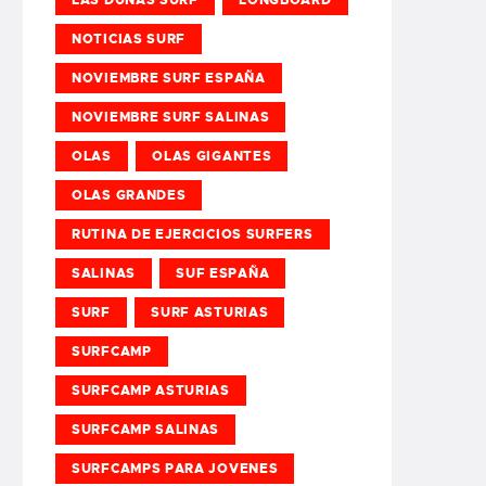
NOTICIAS SURF
NOVIEMBRE SURF ESPAÑA
NOVIEMBRE SURF SALINAS
OLAS
OLAS GIGANTES
OLAS GRANDES
RUTINA DE EJERCICIOS SURFERS
SALINAS
SUF ESPAÑA
SURF
SURF ASTURIAS
SURFCAMP
SURFCAMP ASTURIAS
SURFCAMP SALINAS
SURFCAMPS PARA JOVENES