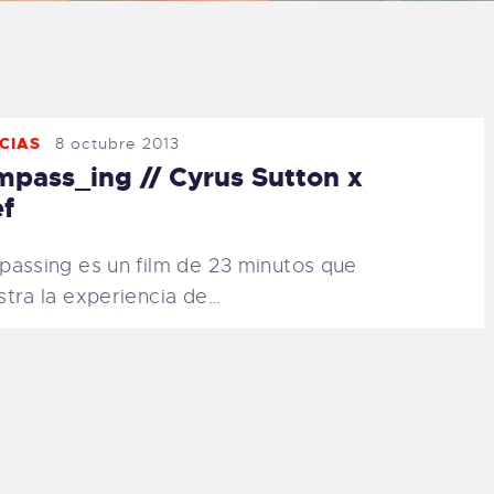
LOG
AQ
CIAS
8 octubre 2013
ONTACTO
pass_ing // Cyrus Sutton x
f
CARRITO
assing es un film de 23 minutos que
IENDA FAMILY
tra la experiencia de…
URFERS
EBCAM SALINAS
EDIDOS