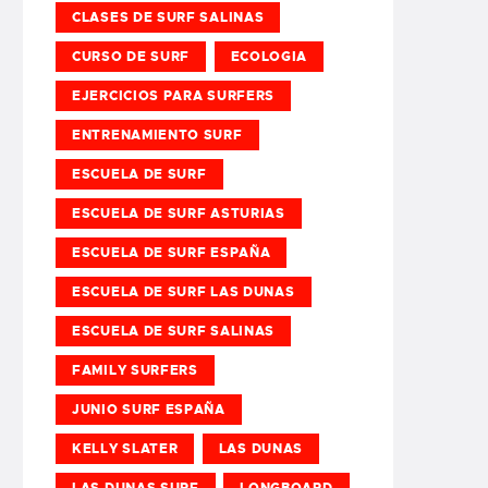
CLASES DE SURF SALINAS
CURSO DE SURF
ECOLOGIA
EJERCICIOS PARA SURFERS
ENTRENAMIENTO SURF
ESCUELA DE SURF
ESCUELA DE SURF ASTURIAS
ESCUELA DE SURF ESPAÑA
ESCUELA DE SURF LAS DUNAS
ESCUELA DE SURF SALINAS
FAMILY SURFERS
JUNIO SURF ESPAÑA
KELLY SLATER
LAS DUNAS
LAS DUNAS SURF
LONGBOARD