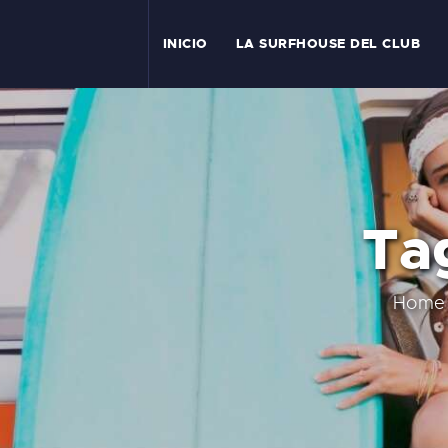
I
INICIO
LA SURFHOUSE DEL CLUB
T
L
C
Ta
S
C
Home
E
A