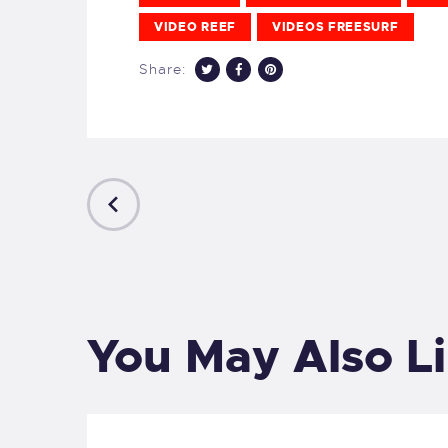
VIDEO REEF
VIDEOS FREESURF
Share:
PREVIOUS
POST
You May Also L