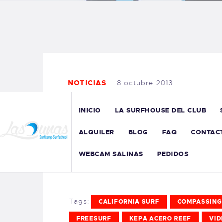
B
F
C
NOTICIAS
8 octubre 2013
INICIO
LA SURFHOUSE DEL CLUB
T
ALQUILER
BLOG
FAQ
CONTAC
S
WEBCAM SALINAS
PEDIDOS
W
Tags:
CALIFORNIA SURF
COMPASSING
P
FREESURF
KEPA ACERO REEF
VID