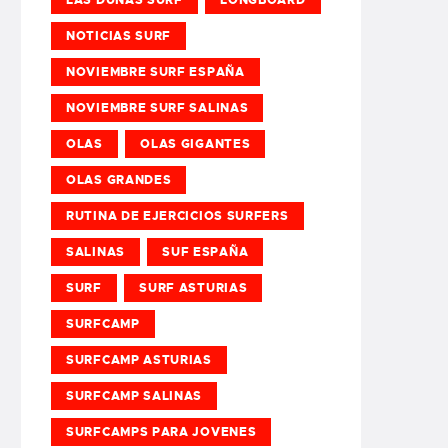
NOTICIAS SURF
NOVIEMBRE SURF ESPAÑA
NOVIEMBRE SURF SALINAS
OLAS
OLAS GIGANTES
OLAS GRANDES
RUTINA DE EJERCICIOS SURFERS
SALINAS
SUF ESPAÑA
SURF
SURF ASTURIAS
SURFCAMP
SURFCAMP ASTURIAS
SURFCAMP SALINAS
SURFCAMPS PARA JOVENES