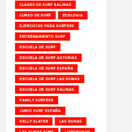
CLASES DE SURF SALINAS
CURSO DE SURF
ECOLOGIA
EJERCICIOS PARA SURFERS
ENTRENAMIENTO SURF
ESCUELA DE SURF
ESCUELA DE SURF ASTURIAS
ESCUELA DE SURF ESPAÑA
ESCUELA DE SURF LAS DUNAS
ESCUELA DE SURF SALINAS
FAMILY SURFERS
JUNIO SURF ESPAÑA
KELLY SLATER
LAS DUNAS
LAS DUNAS SURF
LONGBOARD