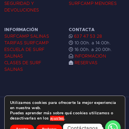
SEGURIDAD Y
SURFCAMP MENORES
DEVOLUCIONES
INFORMACIÓN
CONTACTA
SURFCAMP SALINAS
637 47 53 28
TARIFAS SURFCAMP
10:00h. a 14:00h.
ESCUELA DE SURF
16:00h. a 20:00h.
SALINAS
INFORMACIÓN
CLASES DE SURF
RESERVAS
SALINAS
Utilizamos cookies para ofrecerte la mejor experiencia
ESCUELA DE SURF LAS DUNAS ©
2026.
en nuestra web.
Puedes aprender más sobre qué cookies utilizamos o
C/ BERNARDO ÁLVAREZ GALAN 1, SALINAS
desactivarlas en los
ajustes
.
(ASTURIAS)
Contáctanos