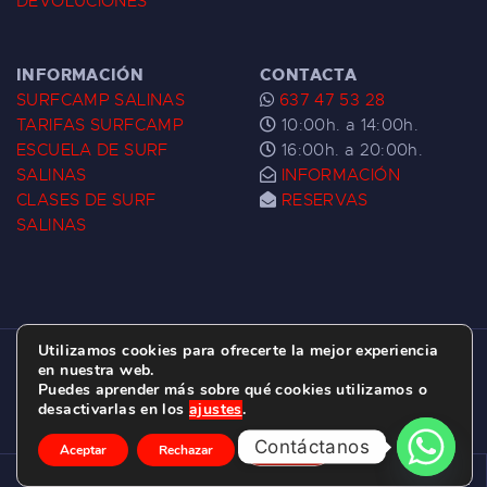
DEVOLUCIONES
INFORMACIÓN
CONTACTA
SURFCAMP SALINAS
637 47 53 28
TARIFAS SURFCAMP
10:00h. a 14:00h.
ESCUELA DE SURF
16:00h. a 20:00h.
SALINAS
INFORMACIÓN
CLASES DE SURF
RESERVAS
SALINAS
Utilizamos cookies para ofrecerte la mejor experiencia
ESCUELA DE SURF LAS DUNAS ©
2026.
en nuestra web.
Puedes aprender más sobre qué cookies utilizamos o
C/ BERNARDO ÁLVAREZ GALAN 1, SALINAS
desactivarlas en los
ajustes
.
(ASTURIAS)
Contáctanos
Aceptar
Rechazar
Ajustes