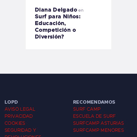
Diana Delgado
en
Surf para Niños:
Educación,
Competición o
Diversión?
LOPD
RECOMENDAMOS
AVISO LEGAL
SURF CAMP
PRIVACIDAD
ESCUELA DE SURF
COOKIES
SURFCAMP ASTURIAS
SEGURIDAD Y
SURFCAMP MENORES