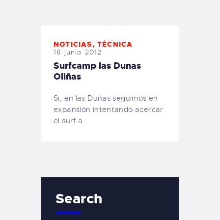
TIENDA FAMILY SURFERS
WEBCAM SALINAS
PEDIDOS
NOTICIAS
,
TÉCNICA
16 junio 2012
Surfcamp las Dunas
Oliñas
Si, en las Dunas seguimos en
expansión intentando acercar
el surf a…
Search