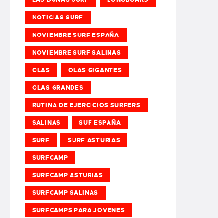
NOTICIAS SURF
NOVIEMBRE SURF ESPAÑA
NOVIEMBRE SURF SALINAS
OLAS
OLAS GIGANTES
OLAS GRANDES
RUTINA DE EJERCICIOS SURFERS
SALINAS
SUF ESPAÑA
SURF
SURF ASTURIAS
SURFCAMP
SURFCAMP ASTURIAS
SURFCAMP SALINAS
SURFCAMPS PARA JOVENES