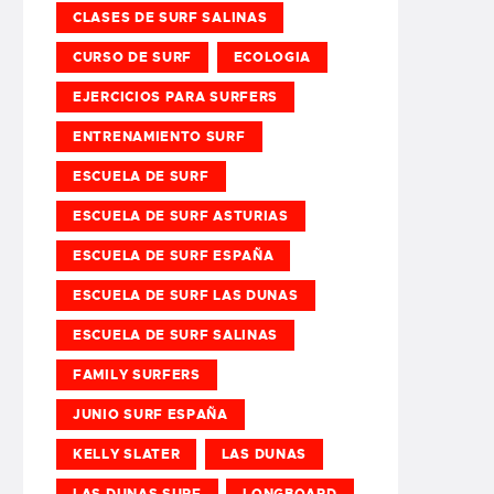
CLASES DE SURF SALINAS
CURSO DE SURF
ECOLOGIA
EJERCICIOS PARA SURFERS
ENTRENAMIENTO SURF
ESCUELA DE SURF
ESCUELA DE SURF ASTURIAS
ESCUELA DE SURF ESPAÑA
ESCUELA DE SURF LAS DUNAS
ESCUELA DE SURF SALINAS
FAMILY SURFERS
JUNIO SURF ESPAÑA
KELLY SLATER
LAS DUNAS
LAS DUNAS SURF
LONGBOARD