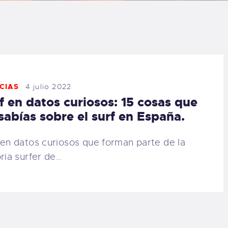
LOG
AQ
ONTACTO
CIAS
4 julio 2022
f en datos curiosos: 15 cosas que
CARRITO
sabías sobre el surf en España.
IENDA FAMILY
 en datos curiosos que forman parte de la
oria surfer de…
URFERS
EBCAM SALINAS
EDIDOS