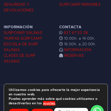
SEGURIDAD Y
SURFCAMP MENORES
DEVOLUCIONES
INFORMACIÓN
CONTACTA
SURFCAMP SALINAS
637 47 53 28
TARIFAS SURFCAMP
10:00h. a 14:00h.
ESCUELA DE SURF
16:00h. a 20:00h.
SALINAS
INFORMACIÓN
CLASES DE SURF
RESERVAS
SALINAS
Utilizamos cookies para ofrecerte la mejor experiencia
ESCUELA DE SURF LAS DUNAS ©
2026.
en nuestra web.
Puedes aprender más sobre qué cookies utilizamos o
C/ BERNARDO ÁLVAREZ GALAN 1, SALINAS
desactivarlas en los
ajustes
.
(ASTURIAS)