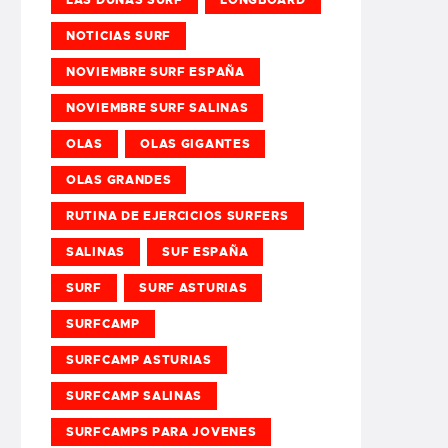
NOTICIAS SURF
NOVIEMBRE SURF ESPAÑA
NOVIEMBRE SURF SALINAS
OLAS
OLAS GIGANTES
OLAS GRANDES
RUTINA DE EJERCICIOS SURFERS
SALINAS
SUF ESPAÑA
SURF
SURF ASTURIAS
SURFCAMP
SURFCAMP ASTURIAS
SURFCAMP SALINAS
SURFCAMPS PARA JOVENES