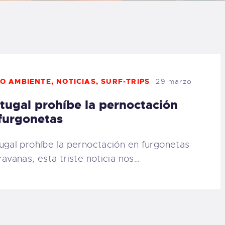
LOG
AQ
ONTACTO
O AMBIENTE
,
NOTICIAS
,
SURF-TRIPS
29 marzo
CARRITO
tugal prohíbe la pernoctación
furgonetas
IENDA FAMILY
ugal prohíbe la pernoctación en furgonetas
URFERS
ravanas, esta triste noticia nos…
EBCAM SALINAS
EDIDOS