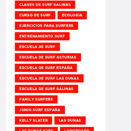
CLASES DE SURF SALINAS
CURSO DE SURF
ECOLOGIA
EJERCICIOS PARA SURFERS
ENTRENAMIENTO SURF
ESCUELA DE SURF
ESCUELA DE SURF ASTURIAS
ESCUELA DE SURF ESPAÑA
ESCUELA DE SURF LAS DUNAS
ESCUELA DE SURF SALINAS
FAMILY SURFERS
JUNIO SURF ESPAÑA
KELLY SLATER
LAS DUNAS
LAS DUNAS SURF
LONGBOARD