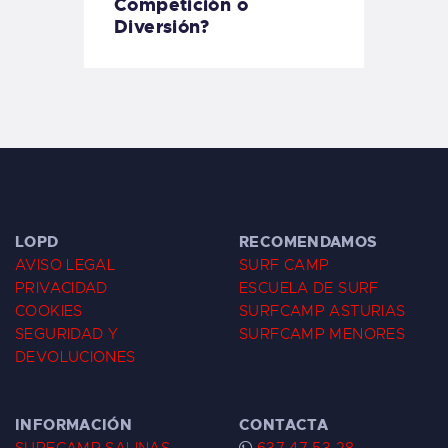
Competición o
Diversión?
LOPD
RECOMENDAMOS
AVISO LEGAL
SURF CAMP
PRIVACIDAD
ESCUELA DE SURF
COOKIES
SURFCAMP ASTURIAS
SEGURIDAD Y
SURFCAMP MENORES
DEVOLUCIONES
INFORMACIÓN
CONTACTA
SURFCAMP SALINAS
637 47 53 28