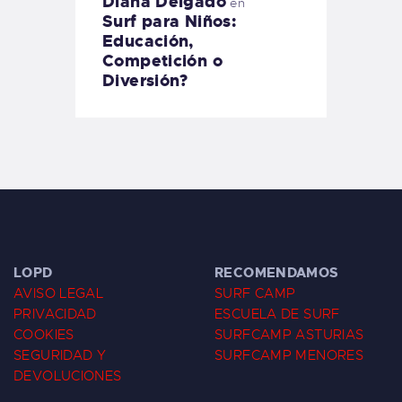
Diana Delgado
en
Surf para Niños:
Educación,
Competición o
Diversión?
LOPD
RECOMENDAMOS
AVISO LEGAL
SURF CAMP
PRIVACIDAD
ESCUELA DE SURF
COOKIES
SURFCAMP ASTURIAS
SEGURIDAD Y
SURFCAMP MENORES
DEVOLUCIONES