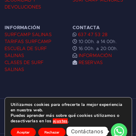
SEGURIDAD Y
SURFCAMP MENORES
DEVOLUCIONES
INFORMACIÓN
CONTACTA
SURFCAMP SALINAS
637 47 53 28
TARIFAS SURFCAMP
10:00h. a 14:00h.
ESCUELA DE SURF
16:00h. a 20:00h.
SALINAS
INFORMACIÓN
CLASES DE SURF
RESERVAS
SALINAS
Utilizamos cookies para ofrecerte la mejor experiencia
ESCUELA DE SURF LAS DUNAS ©
2026.
en nuestra web.
Puedes aprender más sobre qué cookies utilizamos o
C/ BERNARDO ÁLVAREZ GALAN 1, SALINAS
desactivarlas en los
ajustes
.
(ASTURIAS)
Contáctanos
Aceptar
Rechazar
Ajustes