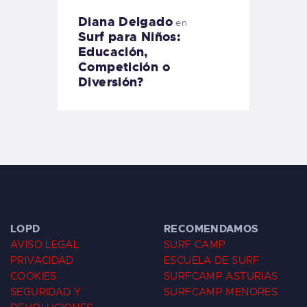
Diana Delgado
en
Surf para Niños:
Educación,
Competición o
Diversión?
LOPD
RECOMENDAMOS
AVISO LEGAL
SURF CAMP
PRIVACIDAD
ESCUELA DE SURF
COOKIES
SURFCAMP ASTURIAS
SEGURIDAD Y
SURFCAMP MENORES