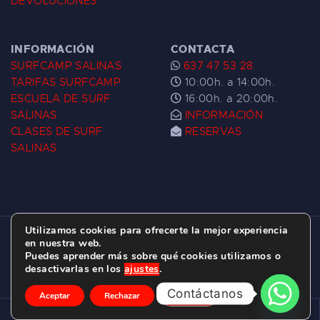
DEVOLUCIONES
INFORMACIÓN
CONTACTA
SURFCAMP SALINAS
637 47 53 28
TARIFAS SURFCAMP
10:00h. a 14:00h.
ESCUELA DE SURF
16:00h. a 20:00h.
SALINAS
INFORMACIÓN
CLASES DE SURF
RESERVAS
SALINAS
Utilizamos cookies para ofrecerte la mejor experiencia
ESCUELA DE SURF LAS DUNAS ©
2026.
en nuestra web.
Puedes aprender más sobre qué cookies utilizamos o
C/ BERNARDO ÁLVAREZ GALAN 1, SALINAS
desactivarlas en los
ajustes
.
(ASTURIAS)
Contáctanos
Aceptar
Rechazar
Ajustes