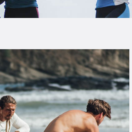
LOG
AQ
ONTACTO
CARRITO
IENDA FAMILY
URFERS
EBCAM SALINAS
EDIDOS