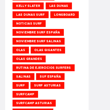
KELLY SLATER
LAS DUNAS
LAS DUNAS SURF
LONGBOARD
NOTICIAS SURF
NOVIEMBRE SURF ESPAÑA
NOVIEMBRE SURF SALINAS
OLAS
OLAS GIGANTES
OLAS GRANDES
RUTINA DE EJERCICIOS SURFERS
SALINAS
SUF ESPAÑA
SURF
SURF ASTURIAS
SURFCAMP
SURFCAMP ASTURIAS