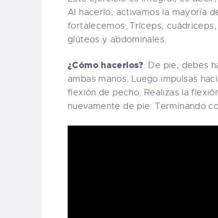
Al hacerlo, activamos la mayoría d
fortalecemos: Tríceps, cuádriceps
glúteos y abdominales.
¿Cómo hacerlos?
: De pie, debes h
ambas manos. Luego impulsas hacia
flexión de pecho. Realizas la flex
nuevamente de pie. Terminando con