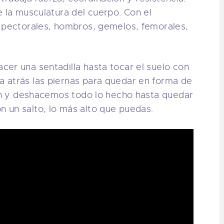
e la musculatura del cuerpo. Con el
, pectorales, hombros, gemelos, femorales,
acer una sentadilla hasta tocar el suelo con
 atrás las piernas para quedar en forma de
ión y deshacemos todo lo hecho hasta quedar
 un salto, lo más alto que puedas.