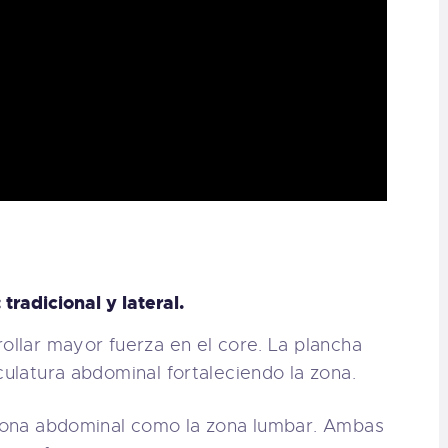
 tradicional y lateral.
ollar mayor fuerza en el core. La plancha
culatura abdominal fortaleciendo la zona.
a zona abdominal como la zona lumbar. Ambas