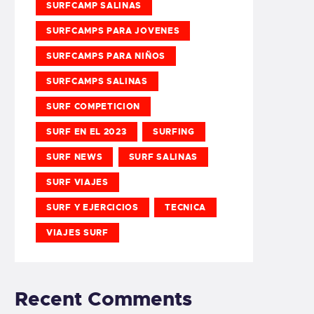
SURFCAMP SALINAS
SURFCAMPS PARA JOVENES
SURFCAMPS PARA NIÑOS
SURFCAMPS SALINAS
SURF COMPETICION
SURF EN EL 2023
SURFING
SURF NEWS
SURF SALINAS
SURF VIAJES
SURF Y EJERCICIOS
TECNICA
VIAJES SURF
Recent Comments