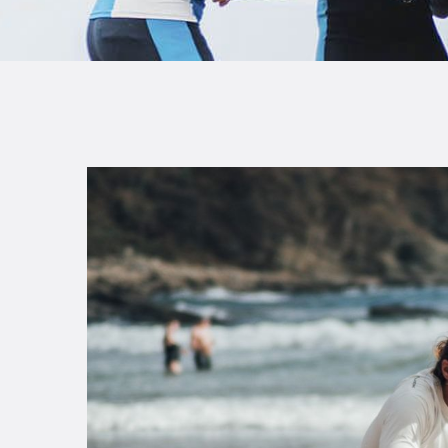
B
F
C
T
S
W
P