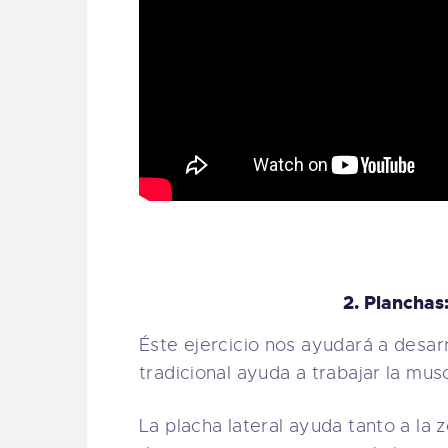
2. Planchas:
Éste ejercicio nos ayudará a desarr
tradicional ayuda a trabajar la mus
La placha lateral ayuda tanto a l