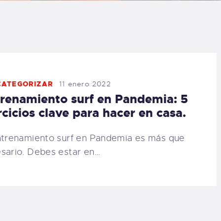
LOG
AQ
ONTACTO
CATEGORIZAR
11 enero 2022
renamiento surf en Pandemia: 5
CARRITO
rcicios clave para hacer en casa.
IENDA FAMILY
ntrenamiento surf en Pandemia es más que
sario. Debes estar en…
URFERS
EBCAM SALINAS
EDIDOS