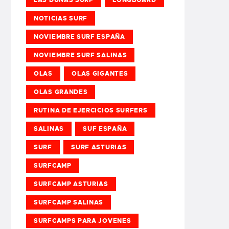
NOTICIAS SURF
NOVIEMBRE SURF ESPAÑA
NOVIEMBRE SURF SALINAS
OLAS
OLAS GIGANTES
OLAS GRANDES
RUTINA DE EJERCICIOS SURFERS
SALINAS
SUF ESPAÑA
SURF
SURF ASTURIAS
SURFCAMP
SURFCAMP ASTURIAS
SURFCAMP SALINAS
SURFCAMPS PARA JOVENES