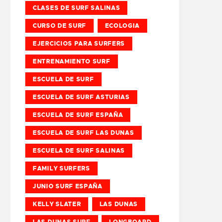
CLASES DE SURF SALINAS
CURSO DE SURF
ECOLOGIA
EJERCICIOS PARA SURFERS
ENTRENAMIENTO SURF
ESCUELA DE SURF
ESCUELA DE SURF ASTURIAS
ESCUELA DE SURF ESPAÑA
ESCUELA DE SURF LAS DUNAS
ESCUELA DE SURF SALINAS
FAMILY SURFERS
JUNIO SURF ESPAÑA
KELLY SLATER
LAS DUNAS
LAS DUNAS SURF
LONGBOARD