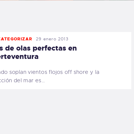
LOG
AQ
CATEGORIZAR
29 enero 2013
ONTACTO
s de olas perfectas en
rteventura
CARRITO
do soplan vientos flojos off shore y la
IENDA FAMILY
cción del mar es…
URFERS
EBCAM SALINAS
EDIDOS