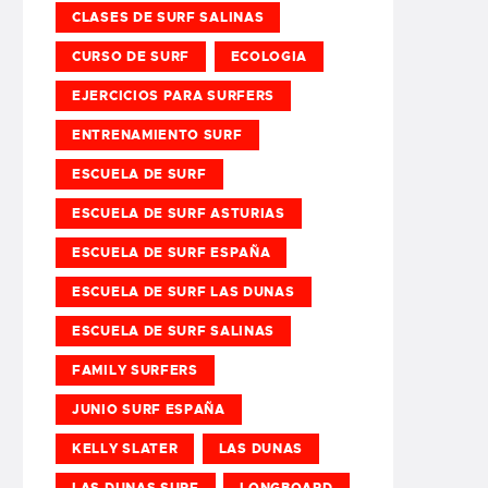
CLASES DE SURF SALINAS
CURSO DE SURF
ECOLOGIA
EJERCICIOS PARA SURFERS
ENTRENAMIENTO SURF
ESCUELA DE SURF
ESCUELA DE SURF ASTURIAS
ESCUELA DE SURF ESPAÑA
ESCUELA DE SURF LAS DUNAS
ESCUELA DE SURF SALINAS
FAMILY SURFERS
JUNIO SURF ESPAÑA
KELLY SLATER
LAS DUNAS
LAS DUNAS SURF
LONGBOARD