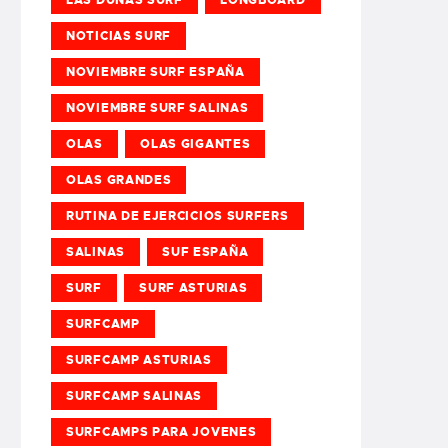
NOTICIAS SURF
NOVIEMBRE SURF ESPAÑA
NOVIEMBRE SURF SALINAS
OLAS
OLAS GIGANTES
OLAS GRANDES
RUTINA DE EJERCICIOS SURFERS
SALINAS
SUF ESPAÑA
SURF
SURF ASTURIAS
SURFCAMP
SURFCAMP ASTURIAS
SURFCAMP SALINAS
SURFCAMPS PARA JOVENES