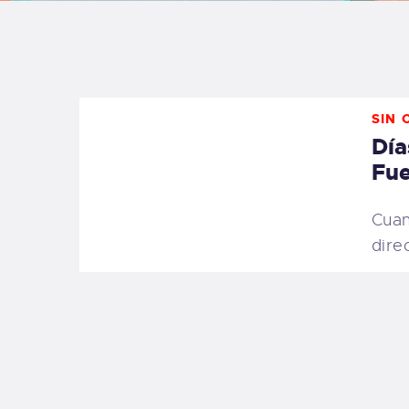
B
F
SIN 
C
Día
Fue
Cuan
T
dire
S
W
P