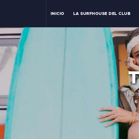
I
INICIO
LA SURFHOUSE DEL CLUB
T
L
C
T
S
C
Hom
E
A